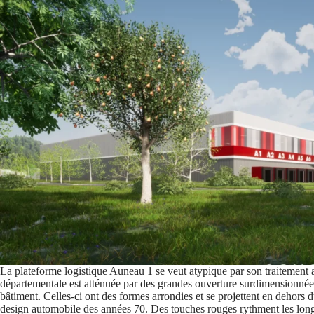
La plateforme logistique Auneau 1 se veut atypique par son traitement ar
départementale est atténuée par des grandes ouverture surdimensionnées
bâtiment. Celles-ci ont des formes arrondies et se projettent en dehors 
design automobile des années 70. Des touches rouges rythment les long