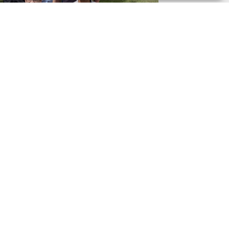
Nous contacter
+33 5 56 90 15 55
agence@soho-aquitaine.com
15, Av. François Mitterrand,
33700 MÉRIGNAC