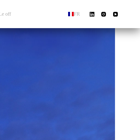
Le off
FR