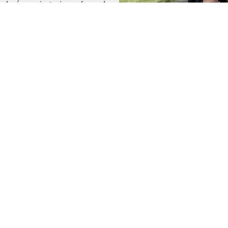
plexée, mais toujours force de
ipe, l’écoute, le service et le sens
x
Accès rapide
Accueil
Projets
Agence
Soho Groupe
Contact
Le off