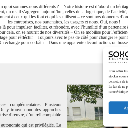
n quoi sommes-nous différents ? – Notre histoire est d’abord un hérita
du retail s’agrègent aujourd’hui, celles de la logistique, de l’activité, d
nnent à ceux qui les font et qui les utilisent – ce sont nos donneurs d’ordr
les entreprises, nos partenaires, les usagers et nous. Oui, nous !
à pour impulser, faciliter, et résoudre, avec l’humilité d’un partenaire
our cela, on se nourrit de nos diversités – On se mobilise pour l’efficien
age pour réfléchir – Toujours avec le pas de côté pour changer le poin
n échange pour co-bâtir – Dans une apparente décontraction, on bosse
Pour offrir le
stocker et/ou 
permettra de t
Le fait de ne 
caractéristique
es complémentaires. Plusieurs
Ac
. On y trouve donc des approches
aitrise d’œuvre, d’un œil comptable
 autonomie qui est privilégiée. La