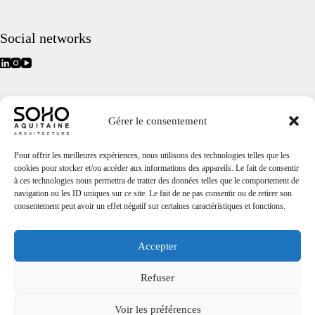
Social networks
Quick access
Gérer le consentement
Home
Projects
Agency
Pour offrir les meilleures expériences, nous utilisons des technologies telles que les
Soho Group
cookies pour stocker et/ou accéder aux informations des appareils. Le fait de consentir
Contact
à ces technologies nous permettra de traiter des données telles que le comportement de
The off
navigation ou les ID uniques sur ce site. Le fait de ne pas consentir ou de retirer son
Legal notice
consentement peut avoir un effet négatif sur certaines caractéristiques et fonctions.
Cookie Policy
Accepter
Contact us
Refuser
+33 5 56 90 15 55
agence@soho-aquitaine.com
Voir les préférences