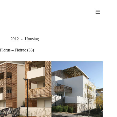
Skip
to
content
2012
Housing
Florus – Floirac (33)