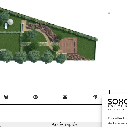
Pour offrir le
stocker et/ou 
x
Accès rapide