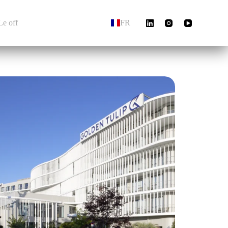
Le off
FR